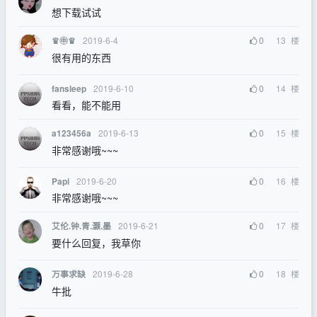
想下载试试
2019-6-4
0
13
楼
♛㊥♛
很有用的东西
2019-6-10
0
14
楼
fansleep
看看，能不能用
2019-6-13
0
15
楼
a123456a
非常感谢哦~~~
2019-6-20
0
16
楼
Papi
非常感谢哦~~~
2019-6-21
0
17
楼
艾伦.钟.青.灏.墨
要什么回复，我草你
2019-6-28
0
18
楼
万事求缺
牛批