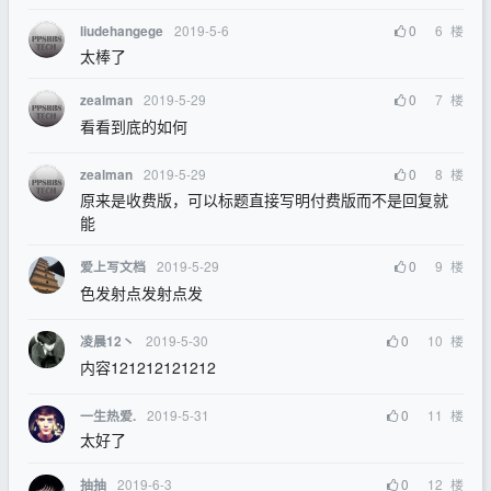
2019-5-6
0
6
楼
liudehangege
太棒了
2019-5-29
0
7
楼
zealman
看看到底的如何
2019-5-29
0
8
楼
zealman
原来是收费版，可以标题直接写明付费版而不是回复就
能
2019-5-29
0
9
楼
爱上写文档
色发射点发射点发
2019-5-30
0
10
楼
凌晨12丶
内容121212121212
2019-5-31
0
11
楼
一生热爱.
太好了
2019-6-3
0
12
楼
抽抽