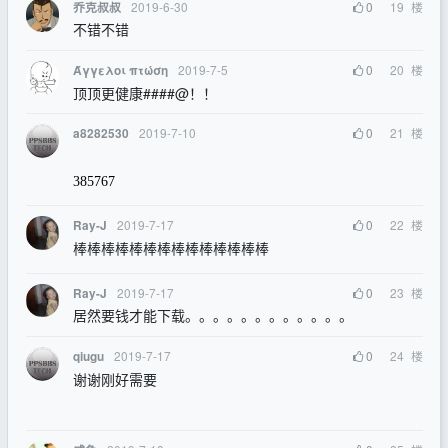
2019-6-30
0
19
楼
乔克叔叔
不错不错
2019-7-5
0
20
楼
Άγγελοι πτώση
顶顶更健康####@！！
2019-7-10
0
21
楼
a8282530
385767
2019-7-17
0
22
楼
Ray-J
棒棒棒棒棒棒棒棒棒棒棒棒棒棒
2019-7-17
0
23
楼
Ray-J
居然要钱才能下载。。。。。。。。。。。。
2019-7-17
0
24
楼
qiugu
谢谢刚好需要