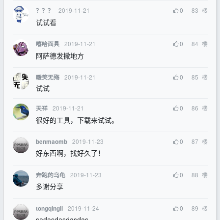
2019-11-21
0
83
楼
？？？
试试看
2019-11-21
0
84
楼
嘻哈面具
阿萨德发撒地方
2019-11-21
0
85
楼
暖笑无殇
试试
2019-11-21
0
86
楼
天祥
很好的工具，下载来试试。
2019-11-23
0
87
楼
benmaomb
好东西啊，找好久了！
2019-11-23
0
88
楼
奔跑的乌龟
多谢分享
2019-11-24
0
89
楼
tongqingli
sadasdasdasdas