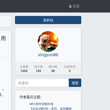
登录
发新帖
，用
xingyun86
主题数
帖子数
精华数
注册排名
1224
133
29
2
搜索
件）。
复、
作者最近主题：
MFC软件定制开发
【企业V微X信---多开，支持最新