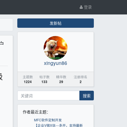
登录
发新帖
户
xingyun86
级
主题数
帖子数
精华数
注册排名
1224
133
29
2
搜索
作者最近主题：
MFC软件定制开发
【企业V微X信---多开，支持最新