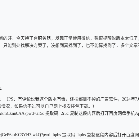
新的好。今天换了台
服务器
，发现正常使用微信，弹窗提醒说版本太低了
，只能到处找解决方案了，没想到真找到了，也不能算找到了，多个文章
4
接如下：（PS：有评论说我这个版本有毒，还捆绑删不掉的广告软件，2024年7月
不掉的情况，如果信不过可以自己网上找安装包下载。）
GWU5xJMAkmCknn0AA?pwd=2r5c 提取码: 2r5c 复制这段内容后打开百度网盘手机A
xqnCr9jGeP6mKC3YH3jwkQ?pwd=hpbs 提取码: hpbs 复制这段内容后打开百