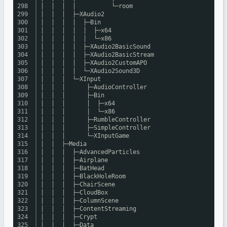
298
│ │ │ │ └─room
299
│ │ │ ├─XAudio2
300
│ │ │ │ ├─Bin
301
│ │ │ │ │ ├─x64
302
│ │ │ │ │ └─x86
303
│ │ │ │ ├─XAudio2BasicSound
304
│ │ │ │ ├─XAudio2BasicStream
305
│ │ │ │ ├─XAudio2CustomAPO
306
│ │ │ │ └─XAudio2Sound3D
307
│ │ │ └─XInput
308
│ │ │ ├─AudioController
309
│ │ │ ├─Bin
310
│ │ │ │ ├─x64
311
│ │ │ │ └─x86
312
│ │ │ ├─RumbleController
313
│ │ │ ├─SimpleController
314
│ │ │ └─XInputGame
315
│ │ ├─Media
316
│ │ │ ├─AdvancedParticles
317
│ │ │ ├─Airplane
318
│ │ │ ├─BatHead
319
│ │ │ ├─BlackHoleRoom
320
│ │ │ ├─ChairScene
321
│ │ │ ├─CloudBox
322
│ │ │ ├─ColumnScene
323
│ │ │ ├─ContentStreaming
324
│ │ │ ├─Crypt
325
│ │ │ ├─Data