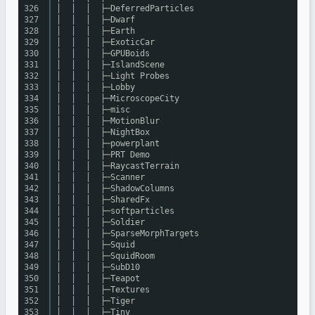
326
│ │ │ ├─DeferredParticles
327
│ │ │ ├─Dwarf
328
│ │ │ ├─Earth
329
│ │ │ ├─ExoticCar
330
│ │ │ ├─GPUBoids
331
│ │ │ ├─IslandScene
332
│ │ │ ├─Light Probes
333
│ │ │ ├─Lobby
334
│ │ │ ├─MicroscopeCity
335
│ │ │ ├─misc
336
│ │ │ ├─MotionBlur
337
│ │ │ ├─NightBox
338
│ │ │ ├─powerplant
339
│ │ │ ├─PRT Demo
340
│ │ │ ├─RaycastTerrain
341
│ │ │ ├─Scanner
342
│ │ │ ├─ShadowColumns
343
│ │ │ ├─SharedFx
344
│ │ │ ├─softparticles
345
│ │ │ ├─Soldier
346
│ │ │ ├─SparseMorphTargets
347
│ │ │ ├─Squid
348
│ │ │ ├─SquidRoom
349
│ │ │ ├─SubD10
350
│ │ │ ├─Teapot
351
│ │ │ ├─Textures
352
│ │ │ ├─Tiger
353
│ │ │ ├─Tiny