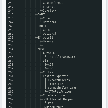
242
│ │ │ │ ├─Customformat
243
│ │ │ │ ├─FFConst
244
│ │ │ │ └─Joystick
245
│ │ │ ├─DXUT
246
│ │ │ │ ├─Core
247
│ │ │ │ └─Optional
248
│ │ │ ├─DXUT11
249
│ │ │ │ ├─Core
250
│ │ │ │ └─Optional
251
│ │ │ ├─Effects11
252
│ │ │ │ ├─Binary
253
│ │ │ │ └─Inc
254
│ │ │ ├─Misc
255
│ │ │ │ ├─Autorun
256
│ │ │ │ │ └─InstallerAndGame
257
│ │ │ │ ├─Bin
258
│ │ │ │ │ ├─x64
259
│ │ │ │ │ └─x86
260
│ │ │ │ ├─Collision
261
│ │ │ │ ├─ContentExporter
262
│ │ │ │ │ ├─ExportObjects
263
│ │ │ │ │ ├─ImportFBX
264
│ │ │ │ │ ├─SDKMeshFileWriter
265
│ │ │ │ │ └─XATGFileWriter
266
│ │ │ │ ├─CoreDetection
267
│ │ │ │ ├─D3D11InstallHelper
268
│ │ │ │ │ └─res
269
│ │ │ │ ├─DxDiagOutput