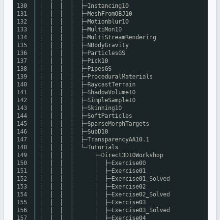
130
│ │ │ │ ├─Instancing10
131
│ │ │ │ ├─MeshFromOBJ10
132
│ │ │ │ ├─Motionblur10
133
│ │ │ │ ├─MultiMon10
134
│ │ │ │ ├─MultiStreamRendering
135
│ │ │ │ ├─NBodyGravity
136
│ │ │ │ ├─ParticlesGS
137
│ │ │ │ ├─Pick10
138
│ │ │ │ ├─PipesGS
139
│ │ │ │ ├─ProceduralMaterials
140
│ │ │ │ ├─RaycastTerrain
141
│ │ │ │ ├─ShadowVolume10
142
│ │ │ │ ├─SimpleSample10
143
│ │ │ │ ├─Skinning10
144
│ │ │ │ ├─SoftParticles
145
│ │ │ │ ├─SparseMorphTargets
146
│ │ │ │ ├─SubD10
147
│ │ │ │ ├─TransparencyAA10.1
148
│ │ │ │ └─Tutorials
149
│ │ │ │ ├─Direct3D10Workshop
150
│ │ │ │ │ ├─Exercise00
151
│ │ │ │ │ ├─Exercise01
152
│ │ │ │ │ ├─Exercise01_Solved
153
│ │ │ │ │ ├─Exercise02
154
│ │ │ │ │ ├─Exercise02_Solved
155
│ │ │ │ │ ├─Exercise03
156
│ │ │ │ │ ├─Exercise03_Solved
157
│ │ │ │ │ ├─Exercise04