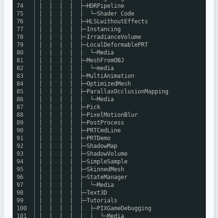
74
│ │ │ │ ├─HDRPipeline
75
│ │ │ │ │ └─Shader Code
76
│ │ │ │ ├─HLSLwithoutEffects
77
│ │ │ │ ├─Instancing
78
│ │ │ │ ├─IrradianceVolume
79
│ │ │ │ ├─LocalDeformablePRT
80
│ │ │ │ │ └─Media
81
│ │ │ │ ├─MeshFromOBJ
82
│ │ │ │ │ └─media
83
│ │ │ │ ├─MultiAnimation
84
│ │ │ │ ├─OptimizedMesh
85
│ │ │ │ ├─ParallaxOcclusionMapping
86
│ │ │ │ │ └─Media
87
│ │ │ │ ├─Pick
88
│ │ │ │ ├─PixelMotionBlur
89
│ │ │ │ ├─PostProcess
90
│ │ │ │ ├─PRTCmdLine
91
│ │ │ │ ├─PRTDemo
92
│ │ │ │ ├─ShadowMap
93
│ │ │ │ ├─ShadowVolume
94
│ │ │ │ ├─SimpleSample
95
│ │ │ │ ├─SkinnedMesh
96
│ │ │ │ ├─StateManager
97
│ │ │ │ │ └─Media
98
│ │ │ │ ├─Text3D
99
│ │ │ │ ├─Tutorials
100
│ │ │ │ │ ├─PIXGameDebugging
101
│ │ │ │ │ │ └─Media