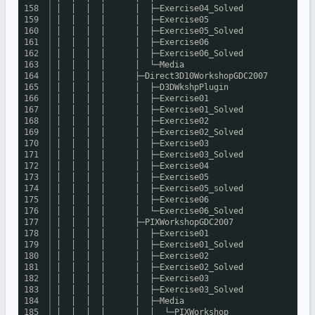
158
│ │ │ │ │ ├─Exercise04_Solved
159
│ │ │ │ │ ├─Exercise05
160
│ │ │ │ │ ├─Exercise05_Solved
161
│ │ │ │ │ ├─Exercise06
162
│ │ │ │ │ ├─Exercise06_Solved
163
│ │ │ │ │ └─Media
164
│ │ │ │ ├─Direct3D10WorkshopGDC2007
165
│ │ │ │ │ ├─D3DWkshpPlugin
166
│ │ │ │ │ ├─Exercise01
167
│ │ │ │ │ ├─Exercise01_Solved
168
│ │ │ │ │ ├─Exercise02
169
│ │ │ │ │ ├─Exercise02_Solved
170
│ │ │ │ │ ├─Exercise03
171
│ │ │ │ │ ├─Exercise03_Solved
172
│ │ │ │ │ ├─Exercise04
173
│ │ │ │ │ ├─Exercise05
174
│ │ │ │ │ ├─Exercise05_solved
175
│ │ │ │ │ ├─Exercise06
176
│ │ │ │ │ └─Exercise06_Solved
177
│ │ │ │ ├─PIXWorkshopGDC2007
178
│ │ │ │ │ ├─Exercise01
179
│ │ │ │ │ ├─Exercise01_Solved
180
│ │ │ │ │ ├─Exercise02
181
│ │ │ │ │ ├─Exercise02_Solved
182
│ │ │ │ │ ├─Exercise03
183
│ │ │ │ │ ├─Exercise03_Solved
184
│ │ │ │ │ ├─Media
185
│ │ │ │ │ │ └─PIXWorkshop