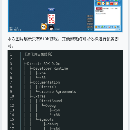
本次图片展示只有510K游戏，其他游戏的可以依样进行配置即
可。
1
【源代码目录结构】
2
D:.
3
├─Directx SDK 9.0c
4
│ ├─Developer Runtime
5
│ │ ├─x64
6
│ │ └─x86
7
│ ├─Documentation
8
│ │ ├─DirectX9
9
│ │ └─License Agreements
10
│ ├─Extras
11
│ │ ├─DirectSound
12
│ │ │ └─Debug
13
│ │ │ ├─x64
14
│ │ │ └─x86
15
│ │ └─Symbols
16
│ │ ├─debug
17
│ │ │ ├─x64