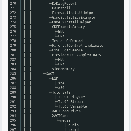
270
│ │ │ │ ├─DxDiagReport
271
│ │ │ │ ├─DXInstall
272
│ │ │ │ ├─FirewallInstallHelper
273
│ │ │ │ ├─GameStatisticsExample
274
│ │ │ │ ├─GameuxInstallHelper
275
│ │ │ │ ├─GDFExampleBinary
276
│ │ │ │ │ ├─ENU
277
│ │ │ │ │ └─FRA
278
│ │ │ │ ├─InstallOnDemand
279
│ │ │ │ ├─ParentalControlTimeLimits
280
│ │ │ │ ├─PixPluginSample
281
│ │ │ │ ├─ProviderGDFExampleBinary
282
│ │ │ │ │ ├─ENU
283
│ │ │ │ │ └─FRA
284
│ │ │ │ └─VideoMemory
285
│ │ │ ├─XACT
286
│ │ │ │ ├─Bin
287
│ │ │ │ │ ├─x64
288
│ │ │ │ │ └─x86
289
│ │ │ │ ├─Tutorials
290
│ │ │ │ │ ├─Tut01_PlayCue
291
│ │ │ │ │ ├─Tut02_Stream
292
│ │ │ │ │ └─Tut03_Variable
293
│ │ │ │ ├─XACTCodeDriven
294
│ │ │ │ └─XACTGame
295
│ │ │ │ └─media
296
│ │ │ │ ├─audio
297
│ │ │ │ ├─droid