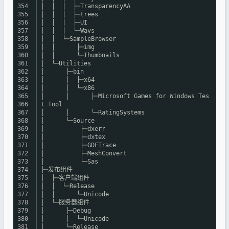
354
│ │ │ ├─TransparencyAA
355
│ │ │ ├─trees
356
│ │ │ ├─UI
357
│ │ │ └─Wavs
358
│ │ └─SampleBrowser
359
│ │ ├─img
360
│ │ └─Thumbnails
361
│ └─Utilities
362
│ ├─bin
363
│ │ ├─x64
364
│ │ └─x86
365
│ │ ├─Microsoft Games for Windows Tes
366
t Tool
367
│ │ └─RatingSystems
368
│ └─Source
369
│ ├─dxerr
370
│ ├─dxtex
371
│ ├─GDFTrace
372
│ ├─MeshConvert
373
│ └─Sas
374
├─发布组件
375
│ ├─客户端组件
376
│ │ └─Release
377
│ │ └─Unicode
378
│ └─服务器组件
379
│ ├─Debug
380
│ │ └─Unicode
381
│ └─Release