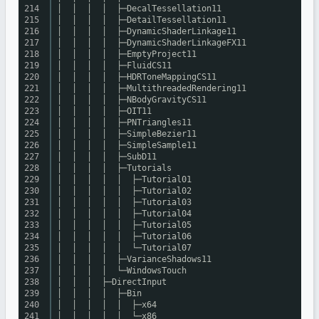
214
│ │ │ │ ├─DecalTessellation11
215
│ │ │ │ ├─DetailTessellation11
216
│ │ │ │ ├─DynamicShaderLinkage11
217
│ │ │ │ ├─DynamicShaderLinkageFX11
218
│ │ │ │ ├─EmptyProject11
219
│ │ │ │ ├─FluidCS11
220
│ │ │ │ ├─HDRToneMappingCS11
221
│ │ │ │ ├─MultithreadedRendering11
222
│ │ │ │ ├─NBodyGravityCS11
223
│ │ │ │ ├─OIT11
224
│ │ │ │ ├─PNTriangles11
225
│ │ │ │ ├─SimpleBezier11
226
│ │ │ │ ├─SimpleSample11
227
│ │ │ │ ├─SubD11
228
│ │ │ │ ├─Tutorials
229
│ │ │ │ │ ├─Tutorial01
230
│ │ │ │ │ ├─Tutorial02
231
│ │ │ │ │ ├─Tutorial03
232
│ │ │ │ │ ├─Tutorial04
233
│ │ │ │ │ ├─Tutorial05
234
│ │ │ │ │ ├─Tutorial06
235
│ │ │ │ │ └─Tutorial07
236
│ │ │ │ ├─VarianceShadows11
237
│ │ │ │ └─WindowsTouch
238
│ │ │ ├─DirectInput
239
│ │ │ │ ├─Bin
240
│ │ │ │ │ ├─x64
241
│ │ │ │ │ └─x86