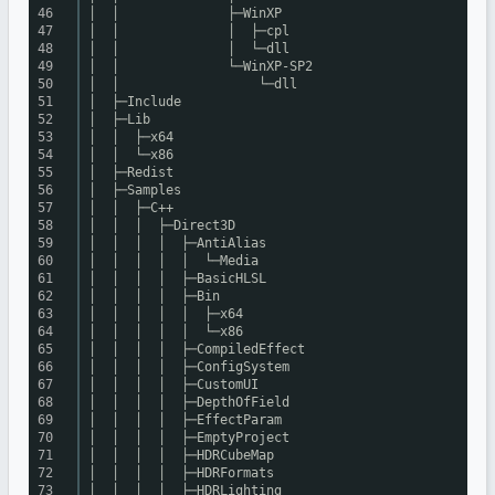
46
│ │ ├─WinXP
47
│ │ │ ├─cpl
48
│ │ │ └─dll
49
│ │ └─WinXP-SP2
50
│ │ └─dll
51
│ ├─Include
52
│ ├─Lib
53
│ │ ├─x64
54
│ │ └─x86
55
│ ├─Redist
56
│ ├─Samples
57
│ │ ├─C++
58
│ │ │ ├─Direct3D
59
│ │ │ │ ├─AntiAlias
60
│ │ │ │ │ └─Media
61
│ │ │ │ ├─BasicHLSL
62
│ │ │ │ ├─Bin
63
│ │ │ │ │ ├─x64
64
│ │ │ │ │ └─x86
65
│ │ │ │ ├─CompiledEffect
66
│ │ │ │ ├─ConfigSystem
67
│ │ │ │ ├─CustomUI
68
│ │ │ │ ├─DepthOfField
69
│ │ │ │ ├─EffectParam
70
│ │ │ │ ├─EmptyProject
71
│ │ │ │ ├─HDRCubeMap
72
│ │ │ │ ├─HDRFormats
73
│ │ │ │ ├─HDRLighting