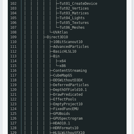
102
│ │ │ │ │ ├─Tut01_CreateDevice
103
│ │ │ │ │ ├─Tut02_Vertices
104
│ │ │ │ │ ├─Tut03_Matrices
105
│ │ │ │ │ ├─Tut04_Lights
106
│ │ │ │ │ ├─Tut05_Textures
107
│ │ │ │ │ └─Tut06_Meshes
108
│ │ │ │ └─UVAtlas
109
│ │ │ ├─Direct3D10
110
│ │ │ │ ├─10BitScanout10
111
│ │ │ │ ├─AdvancedParticles
112
│ │ │ │ ├─BasicHLSL10
113
│ │ │ │ ├─Bin
114
│ │ │ │ │ ├─x64
115
│ │ │ │ │ └─x86
116
│ │ │ │ ├─ContentStreaming
117
│ │ │ │ ├─CubeMapGS
118
│ │ │ │ ├─DDSWithoutD3DX
119
│ │ │ │ ├─DeferredParticles
120
│ │ │ │ ├─DepthOfField10.1
121
│ │ │ │ ├─DrawPredicated
122
│ │ │ │ ├─EffectPools
123
│ │ │ │ ├─EmptyProject10
124
│ │ │ │ ├─FixedFuncEMU
125
│ │ │ │ ├─GPUBoids
126
│ │ │ │ ├─GPUSpectrogram
127
│ │ │ │ ├─HDAO10.1
128
│ │ │ │ ├─HDRFormats10
129
│ │ │ │ ├─HLSLWithoutFX10