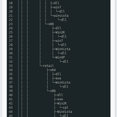
18
│ │ │ │ ├─dll
19
│ │ │ │ ├─win7
20
│ │ │ │ │ └─dll
21
│ │ │ │ └─winvista
22
│ │ │ │ └─dll
23
│ │ │ └─x86
24
│ │ │ ├─dll
25
│ │ │ ├─Win2K
26
│ │ │ │ └─dll
27
│ │ │ ├─win7
28
│ │ │ │ └─dll
29
│ │ │ ├─WinVista
30
│ │ │ │ └─dll
31
│ │ │ └─WinXP
32
│ │ │ └─dll
33
│ │ └─retail
34
│ │ ├─x64
35
│ │ │ ├─dll
36
│ │ │ ├─exe
37
│ │ │ └─WinVista
38
│ │ │ └─dll
39
│ │ └─x86
40
│ │ ├─dll
41
│ │ ├─exe
42
│ │ ├─Win2K
43
│ │ │ └─cpl
44
│ │ ├─WinVista
45
│ │ │ └─dll